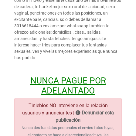
como mi novio y enseñarte cada uno de mis movimientos
de cadera, te haré el mejor sexo oral de la ciudad, sexo
vaginal, penetraciones en todas las posiciones, un
excitante baile, caricias. solo debes de llamar al
3016618444 o enviame por whatsaapp tambien te
ofrezco adicionales: domicilios.. citas.. salidas,
amanecidas..y hasta fetiches. tengo amigas si te
interesa hacer trios para complacer tus fantasias
sexuales, ven y vive las mejores experiencias que nunca
has podido
NUNCA PAGUE POR
ADELANTADO
Tinieblos NO interviene en la relación
usuarios y anunciantes |
Denunciar esta
publicación
Nunca des tus datos personales ni envíes fotos tuyas,
el contacto se hace a discrecionalidad tuya, las