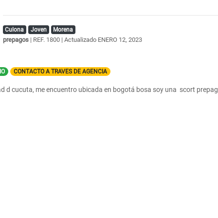
Culona
Joven
Morena
prepagos
| REF. 1800 | Actualizado
ENERO 12, 2023
IO
CONTACTO A TRAVES DE AGENCIA
ad d cucuta, me encuentro ubicada en bogotá bosa soy una scort prepag