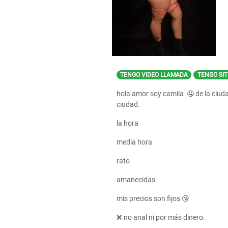
TENGO VIDEO LLAMADA
TENGO SIT
hola amor soy camila 🤤 de la ciud
ciudad.
la hora
media hora
rato
amanecidas
mis precios son fijos 😘
❌ no anal ni por más dinero.