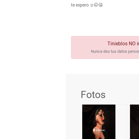
te espero ☺️🤭🤤
Tinieblos NO i
Nunca des tus datos persona
Fotos