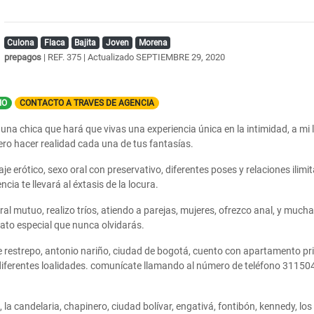
Culona
Flaca
Bajita
Joven
Morena
prepagos
| REF. 375 | Actualizado
SEPTIEMBRE 29, 2020
IO
CONTACTO A TRAVES DE AGENCIA
 una chica que hará que vivas una experiencia única en la intimidad, a mi 
ero hacer realidad cada una de tus fantasías.
aje erótico, sexo oral con preservativo, diferentes poses y relaciones ilimi
ncia te llevará al éxtasis de la locura.
oral mutuo, realizo tríos, atiendo a parejas, mujeres, ofrezco anal, y mu
rato especial que nunca olvidarás.
 restrepo, antonio nariño, ciudad de bogotá, cuento con apartamento p
diferentes loalidades. comunícate llamando al número de teléfono 311504
 la candelaria, chapinero, ciudad bolívar, engativá, fontibón, kennedy, los