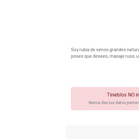
Soy rubia de senos grandes natura
poses que desees, masaje ruso, u
Tinieblos NO in
Nunca des tus datos personal