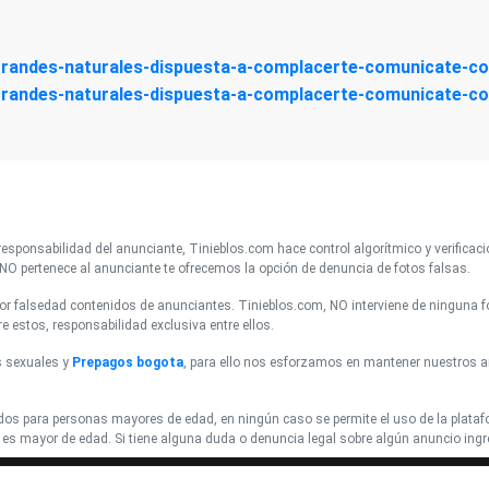
esponsabilidad del anunciante, Tinieblos.com hace control algorítmico y verificaci
NO pertenece al anunciante te ofrecemos la opción de denuncia de fotos falsas.
 falsedad contenidos de anunciantes. Tinieblos.com, NO interviene de ninguna for
 estos, responsabilidad exclusiva entre ellos.
s sexuales y
Prepagos bogota
, para ello nos esforzamos en mantener nuestros 
dos para personas mayores de edad, en ningún caso se permite el uso de la plata
es mayor de edad. Si tiene alguna duda o denuncia legal sobre algún anuncio ingre