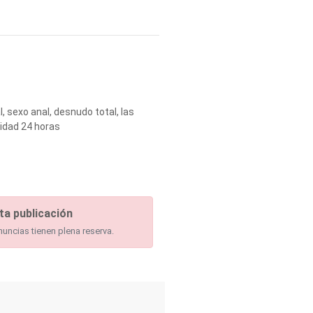
 sexo anal, desnudo total, las
idad 24 horas
ta publicación
nuncias tienen plena reserva.