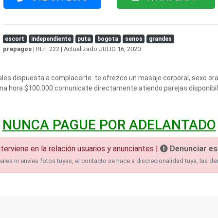
escort
independiente
puta
bogota
senos
grandes
prepagos
| REF. 222 | Actualizado
JULIO 16, 2020
les dispuesta a complacerte. te ofrezco un masaje corporal, sexo oral,
na hora $100.000 comunicate directamente atiendo parejas disponibil
NUNCA PAGUE POR ADELANTADO
terviene en la relación usuarios y anunciantes |
Denunciar es
es ni envíes fotos tuyas, el contacto se hace a discrecionalidad tuya, las de