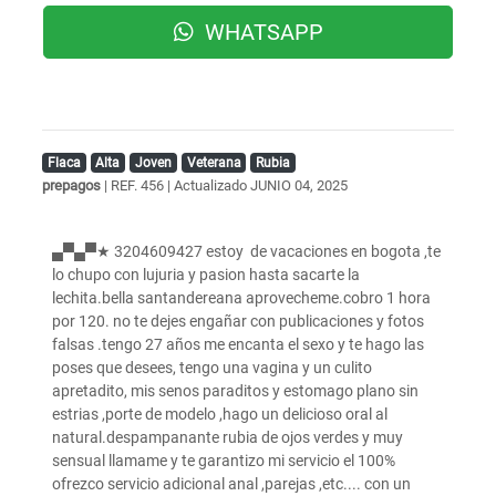
WHATSAPP
Flaca
Alta
Joven
Veterana
Rubia
prepagos
| REF. 456 | Actualizado
JUNIO 04, 2025
▄▀▄▀★ 3204609427 estoy de vacaciones en bogota ,te
lo chupo con lujuria y pasion hasta sacarte la
lechita.bella santandereana aprovecheme.cobro 1 hora
por 120. no te dejes engañar con publicaciones y fotos
falsas .tengo 27 años me encanta el sexo y te hago las
poses que desees, tengo una vagina y un culito
apretadito, mis senos paraditos y estomago plano sin
estrias ,porte de modelo ,hago un delicioso oral al
natural.despampanante rubia de ojos verdes y muy
sensual llamame y te garantizo mi servicio el 100%
ofrezco servicio adicional anal ,parejas ,etc.... con un