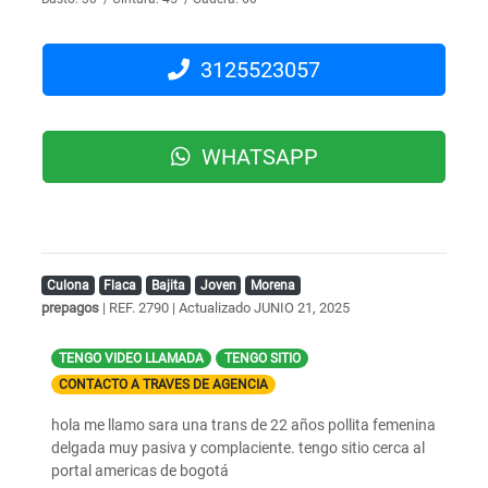
3125523057
WHATSAPP
Culona
Flaca
Bajita
Joven
Morena
prepagos
| REF. 2790 | Actualizado
JUNIO 21, 2025
TENGO VIDEO LLAMADA
TENGO SITIO
CONTACTO A TRAVES DE AGENCIA
hola me llamo sara una trans de 22 años pollita femenina
delgada muy pasiva y complaciente. tengo sitio cerca al
portal americas de bogotá