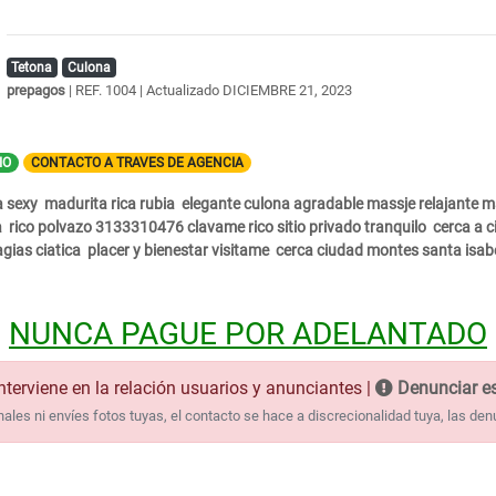
Tetona
Culona
prepagos
| REF. 1004 | Actualizado
DICIEMBRE 21, 2023
IO
CONTACTO A TRAVES DE AGENCIA
ta sexy madurita rica rubia elegante culona agradable massje relajante m
a rico polvazo 3133310476 clavame rico sitio privado tranquilo cerca a 
gias ciatica placer y bienestar visitame cerca ciudad montes santa isab
NUNCA PAGUE POR ADELANTADO
nterviene en la relación usuarios y anunciantes |
Denunciar es
les ni envíes fotos tuyas, el contacto se hace a discrecionalidad tuya, las den