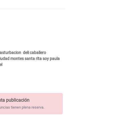
asturbacion deli caballero
ciudad montes santa rita soy paula
el
ta publicación
uncias tienen plena reserva.