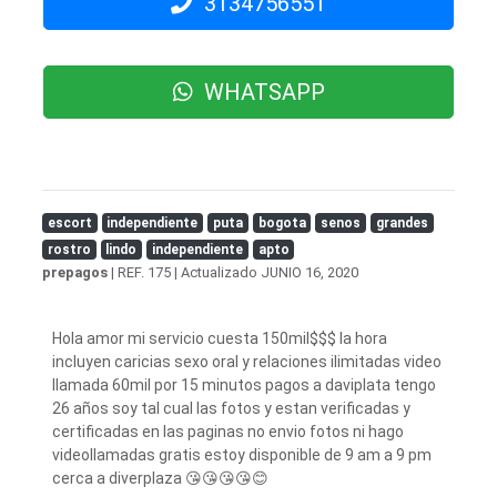
3134756551
WHATSAPP
escort
independiente
puta
bogota
senos
grandes
rostro
lindo
independiente
apto
prepagos
| REF. 175 | Actualizado
JUNIO 16, 2020
Hola amor mi servicio cuesta 150mil$$$ la hora
incluyen caricias sexo oral y relaciones ilimitadas video
llamada 60mil por 15 minutos pagos a daviplata tengo
26 años soy tal cual las fotos y estan verificadas y
certificadas en las paginas no envio fotos ni hago
videollamadas gratis estoy disponible de 9 am a 9 pm
cerca a diverplaza 😘😘😘😘😊