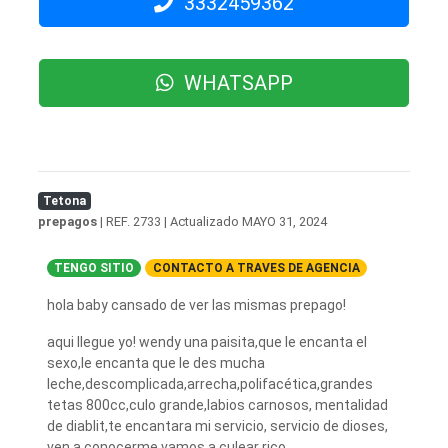
3332459362
WHATSAPP
Tetona
prepagos
| REF. 2733 | Actualizado
MAYO 31, 2024
TENGO SITIO
CONTACTO A TRAVES DE AGENCIA
hola baby cansado de ver las mismas prepago!
aqui llegue yo! wendy una paisita,que le encanta el
sexo,le encanta que le des mucha
leche,descomplicada,arrecha,polifacética,grandes
tetas 800cc,culo grande,labios carnosos, mentalidad
de diablit,te encantara mi servicio, servicio de dioses,
ven a conocerme,vamos a culear rico