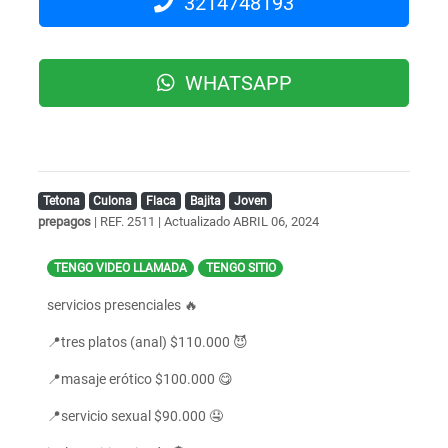
3214748193
WHATSAPP
Tetona
Culona
Flaca
Bajita
Joven
prepagos
| REF. 2511 | Actualizado
ABRIL 06, 2024
TENGO VIDEO LLAMADA
TENGO SITIO
servicios presenciales 🔥
📍tres platos (anal) $110.000 😈
📍masaje erótico $100.000 😋
📍servicio sexual $90.000 🤤