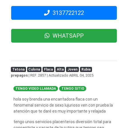
3137722122
WHATSAPP
Tetona
Culona
Flaca
Alta
Joven
Rubia
prepagos
| REF. 2857 | Actualizado
ABRIL 04, 2025
TENGO VIDEO LLAMADA
TENGO SITIO
hola soy brenda una encantadora flaca con un
fenomenal servicio de sexo lujurioso ven con prueba la
atención que te daré es muy importante y relajada
tengo unos servicios placenteros diversión total para
consentirte y sacarte de la rutina que tengas sea