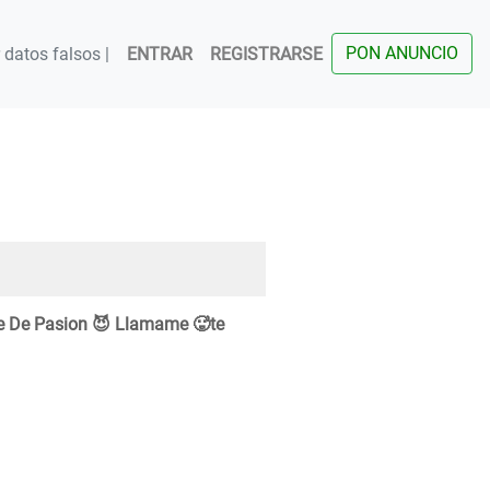
PON ANUNCIO
datos falsos |
ENTRAR
REGISTRARSE
e De Pasion 😈 Llamame 🥵te