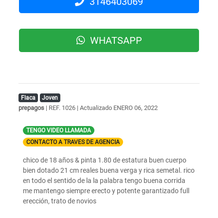
3146403069
WHATSAPP
Flaca
Joven
prepagos
| REF. 1026 | Actualizado
ENERO 06, 2022
TENGO VIDEO LLAMADA
CONTACTO A TRAVES DE AGENCIA
chico de 18 años & pinta 1.80 de estatura buen cuerpo
bien dotado 21 cm reales buena verga y rica semetal. rico
en todo el sentido de la la palabra tengo buena corrida
me mantengo siempre erecto y potente garantizado full
erección, trato de novios