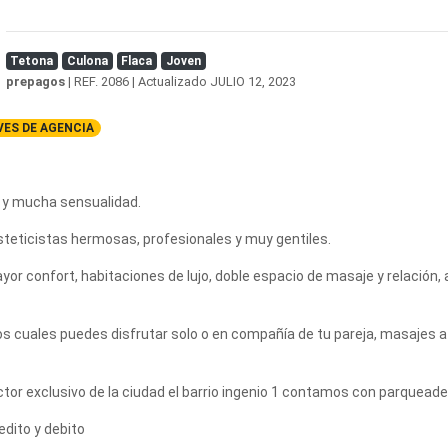
Tetona
Culona
Flaca
Joven
prepagos
| REF. 2086 | Actualizado
JULIO 12, 2023
ES DE AGENCIA
on y mucha sensualidad.
esteticistas hermosas, profesionales y muy gentiles.
yor confort, habitaciones de lujo, doble espacio de masaje y relación, 
s cuales puedes disfrutar solo o en compañía de tu pareja, masajes 
ctor exclusivo de la ciudad el barrio ingenio 1 contamos con parqueade
edito y debito