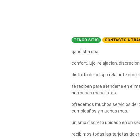
TENGO SITIO
CONTACTO A TRAV
qandisha spa
confort, lujo, relajacion, discreci
disfruta de un spa relajante con 
te reciben para atenderte en el ma
hermosas masajistas.
ofrecemos muchos servicios de lo
cumpleaños y muchas mas.
un sitio discreto ubicado en un se
recibimos todas las tarjetas de cr