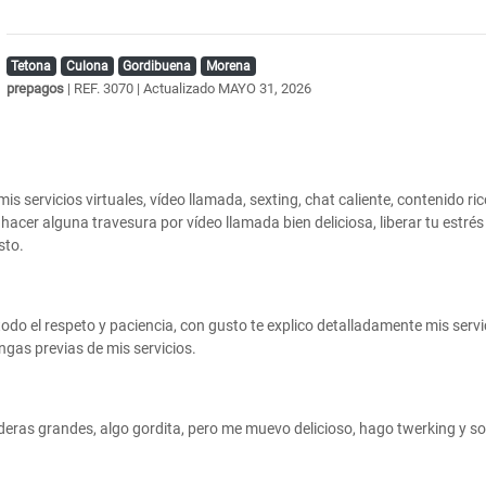
Tetona
Culona
Gordibuena
Morena
prepagos
| REF. 3070 | Actualizado
MAYO 31, 2026
is servicios virtuales, vídeo llamada, sexting, chat caliente, contenido r
hacer alguna travesura por vídeo llamada bien deliciosa, liberar tu estr
sto.
e todo el respeto y paciencia, con gusto te explico detalladamente mis ser
ngas previas de mis servicios.
eras grandes, algo gordita, pero me muevo delicioso, hago twerking y soy