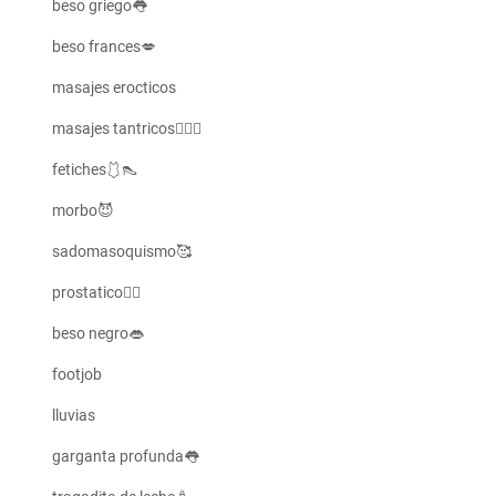
beso griego👅
beso frances💋
masajes erocticos
masajes tantricos🧖🏽‍♂️
fetiches🩱👠
morbo😈
sadomasoquismo🥰
prostatico👆🏼
beso negro👄
footjob
lluvias
garganta profunda👅