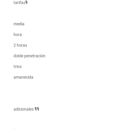
tarifas🎙️
media
hora
2 horas
doble penetración
trios
amanecida
adicionales 🎙️🎙️