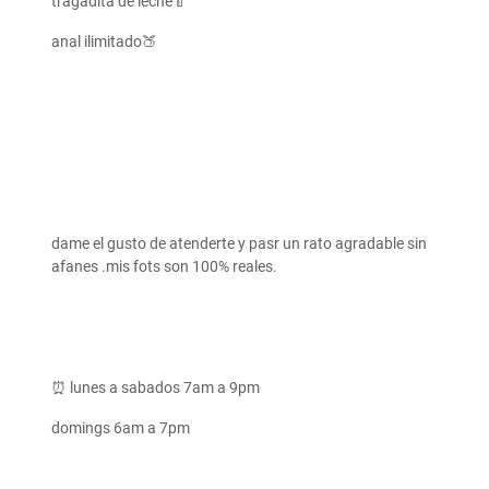
tragadita de leche🍼
anal ilimitado🍑
dame el gusto de atenderte y pasr un rato agradable sin
afanes .mis fots son 100% reales.
⏰ lunes a sabados 7am a 9pm
domings 6am a 7pm