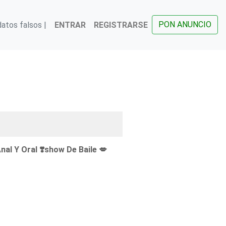
PON ANUNCIO
atos falsos |
ENTRAR
REGISTRARSE
Anal Y Oral ❣️show De Baile 💋