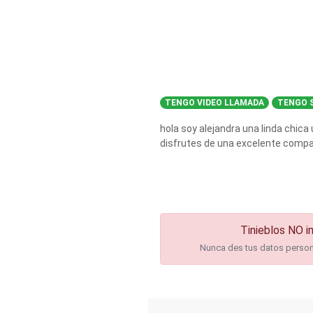
TENGO VIDEO LLAMADA
TENGO S
hola soy alejandra una linda chica
disfrutes de una excelente compa
Tinieblos NO in
Nunca des tus datos personal