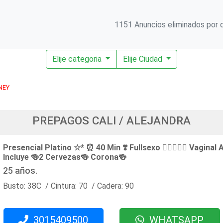
1151 Anuncios eliminados por d
Elije categoria
Elije Ciudad
NEY
PREPAGOS CALI / ALEJANDRA
Presencial Platino ☆* ⏰ 40 Min ❣️ Fullsexo 👉🏻👌🏻💦 Vaginal 
Incluye 🍻2 Cervezas🍻 Corona🍻
25 años.
Busto: 38C / Cintura: 70 / Cadera: 90
3015409500
WHATSAPP