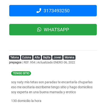
3173493250
WHATSAPP
Tetona
Culona
Alta
Bajita
Joven
Morena
prepagos
| REF. 954 | Actualizado
ENERO 06, 2022
TENGO SITIO
soy naty mis tetas son paradas te encantaría chuparlas
eso me excitaria escribeme tengo sitio y hago domicilios
soy experta en una buena mamada y erotico
130 domicilio la hora