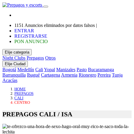
1151 Anuncios eliminados por datos falsos |
ENTRAR
REGISTRARSE
PON ANUNCIO
Elije categoria
Night Clubs
Prepagos
Otros
Elije Ciudad
Bogotá
Medellín
Cali
Yopal
Manizales
Pasto
Bucaramanga
Barranquilla
Ibagué
Cartagena
Armenia
Rionegro
Pereira
Tunja
Acacías
HOME
PREPAGOS
CALI
CENTRO
PREPAGOS CALI / ISA