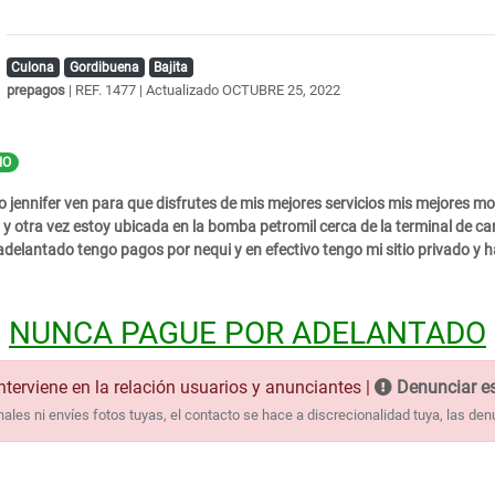
Culona
Gordibuena
Bajita
prepagos
| REF. 1477 | Actualizado
OCTUBRE 25, 2022
IO
jennifer ven para que disfrutes de mis mejores servicios mis mejores mo
y otra vez estoy ubicada en la bomba petromil cerca de la terminal de ca
adelantado tengo pagos por nequi y en efectivo tengo mi sitio privado y
NUNCA PAGUE POR ADELANTADO
nterviene en la relación usuarios y anunciantes |
Denunciar es
les ni envíes fotos tuyas, el contacto se hace a discrecionalidad tuya, las den