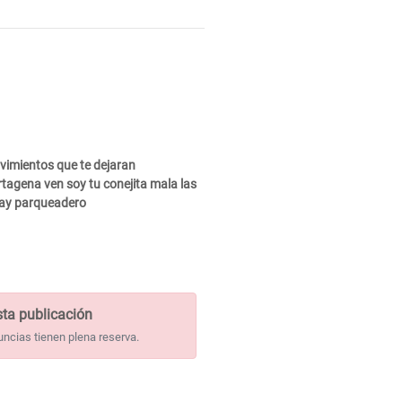
vimientos que te dejaran
rtagena ven soy tu conejita mala las
 hay parqueadero
ta publicación
uncias tienen plena reserva.