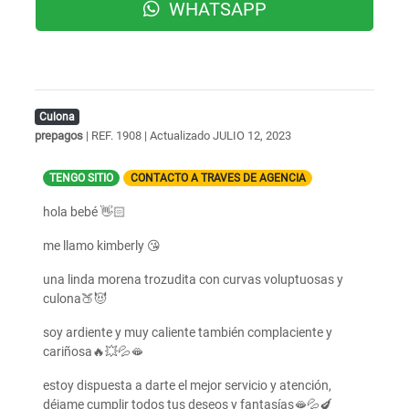
WHATSAPP
Culona
prepagos
| REF. 1908 | Actualizado
JULIO 12, 2023
TENGO SITIO
CONTACTO A TRAVES DE AGENCIA
hola bebé 👋🏻
me llamo kimberly 😘
una linda morena trozudita con curvas voluptuosas y
culona🍑😈
soy ardiente y muy caliente también complaciente y
cariñosa🔥💥💦🫦
estoy dispuesta a darte el mejor servicio y atención,
déjame cumplir todos tus deseos y fantasías🫦💦🍆