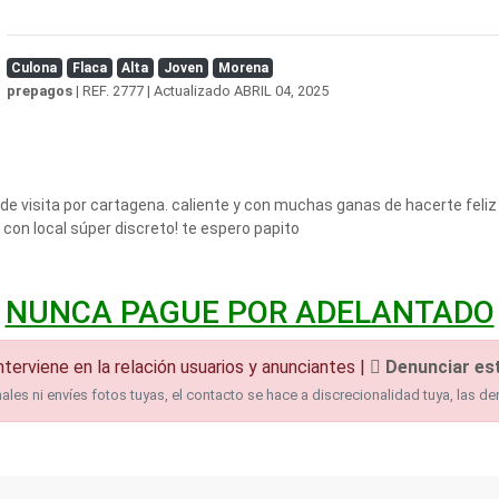
Culona
Flaca
Alta
Joven
Morena
prepagos
| REF. 2777 | Actualizado
ABRIL 04, 2025
, de visita por cartagena. caliente y con muchas ganas de hacerte feliz
on local súper discreto! te espero papito
NUNCA PAGUE POR ADELANTADO
nterviene en la relación usuarios y anunciantes |
Denunciar est
es ni envíes fotos tuyas, el contacto se hace a discrecionalidad tuya, las de