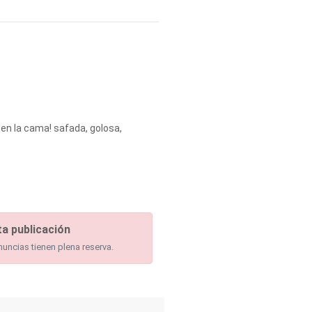
 en la cama! safada, golosa,
a publicación
nuncias tienen plena reserva.