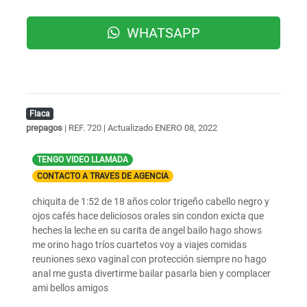
WHATSAPP
Flaca
prepagos
| REF. 720 | Actualizado
ENERO 08, 2022
TENGO VIDEO LLAMADA
CONTACTO A TRAVES DE AGENCIA
chiquita de 1:52 de 18 años color trigeño cabello negro y
ojos cafés hace deliciosos orales sin condon exicta que
heches la leche en su carita de angel bailo hago shows
me orino hago tríos cuartetos voy a viajes comidas
reuniones sexo vaginal con protección siempre no hago
anal me gusta divertirme bailar pasarla bien y complacer
ami bellos amigos