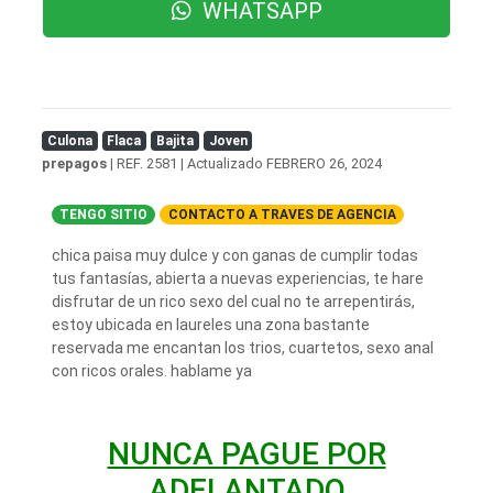
WHATSAPP
Culona
Flaca
Bajita
Joven
prepagos
| REF. 2581 | Actualizado
FEBRERO 26, 2024
TENGO SITIO
CONTACTO A TRAVES DE AGENCIA
chica paisa muy dulce y con ganas de cumplir todas
tus fantasías, abierta a nuevas experiencias, te hare
disfrutar de un rico sexo del cual no te arrepentirás,
estoy ubicada en laureles una zona bastante
reservada me encantan los trios, cuartetos, sexo anal
con ricos orales. hablame ya
NUNCA PAGUE POR
ADELANTADO