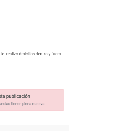
e. realizo dmicilios dentro y fuera
ta publicación
uncias tienen plena reserva.