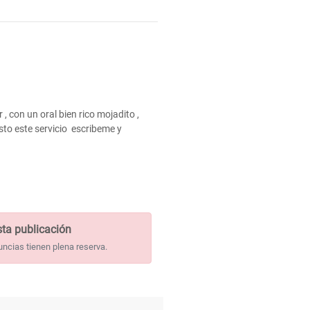
 con un oral bien rico mojadito ,
usto este servicio escribeme y
ta publicación
uncias tienen plena reserva.