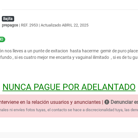
Bajita
prepagos
| REF. 2953 | Actualizado
ABRIL 22, 2025
IO
n nos lleves a un punte de exitacion hasta hacerme gemir de puro placer ,
undo , si es cuatro mejor me encanta y vaguinal ilimitado , si es de tu g
NUNCA PAGUE POR ADELANTADO
nterviene en la relación usuarios y anunciantes |
Denunciar es
les ni envíes fotos tuyas, el contacto se hace a discrecionalidad tuya, las den