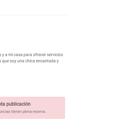
y a mi casa para ofrecer servicios
as que soy una chica encantada y
ta publicación
uncias tienen plena reserva.