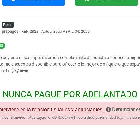
Flaca
prepagos
| REF. 2822 | Actualizado
ABRIL 04, 2025
IO
 soy una chica súper divertida complaciente dispuesta a conocer amigos 
o me encuentro disponible para ofrecerte lo mejor de mí quiero que sep
icada 😍😛❤️❤️
NUNCA PAGUE POR ADELANTADO
nterviene en la relación usuarios y anunciantes |
Denunciar es
les ni envíes fotos tuyas, el contacto se hace a discrecionalidad tuya, las den