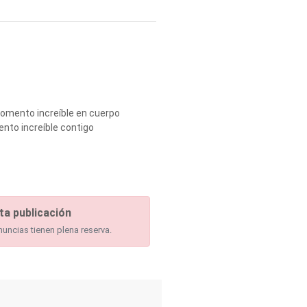
omento increíble en cuerpo
nto increíble contigo
ta publicación
nuncias tienen plena reserva.