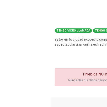
TENGO VIDEO LLAMADA
TENGO S
estoy en tu ciudad expuesto comp
espectacular una vagina estrechi
Tinieblos NO in
Nunca des tus datos personal