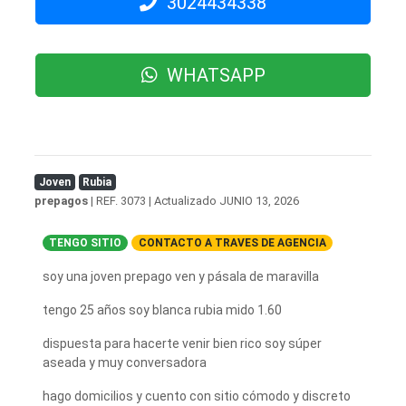
3024434338
WHATSAPP
Joven
Rubia
prepagos
| REF. 3073 | Actualizado
JUNIO 13, 2026
TENGO SITIO
CONTACTO A TRAVES DE AGENCIA
soy una joven prepago ven y pásala de maravilla
tengo 25 años soy blanca rubia mido 1.60
dispuesta para hacerte venir bien rico soy súper
aseada y muy conversadora
hago domicilios y cuento con sitio cómodo y discreto